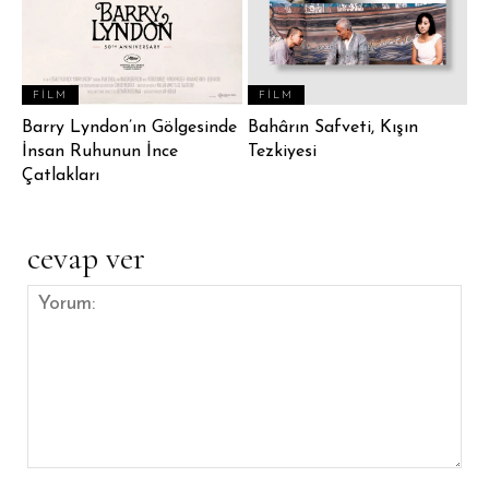
FILM
FILM
Barry Lyndon’ın Gölgesinde
Bahârın Safveti, Kışın
İnsan Ruhunun İnce
Tezkiyesi
Çatlakları
cevap ver
Yorum: