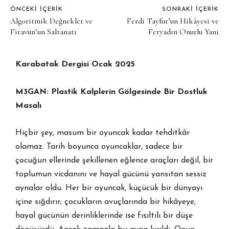
ÖNCEKI İÇERIK
SONRAKI İÇERIK
Algoritmik Değnekler ve
Ferdi Tayfur’un Hikâyesi ve
Firavun’un Saltanatı
Feryadın Onurlu Yanı
Karabatak Dergisi Ocak 2025
M3GAN: Plastik Kalplerin Gölgesinde Bir Dostluk
Masalı
Hiçbir şey, masum bir oyuncak kadar tehditkâr
olamaz. Tarih boyunca oyuncaklar, sadece bir
çocuğun ellerinde şekillenen eğlence araçları değil, bir
toplumun vicdanını ve hayal gücünü yansıtan sessiz
aynalar oldu. Her bir oyuncak, küçücük bir dünyayı
içine sığdırır; çocukların avuçlarında bir hikâyeye,
hayal gücünün derinliklerinde ise fısıltılı bir düşe