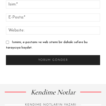
İsim
E-
Pos
Web
Ismimi, e-postamı ve web sitemi bir dahaki sefere bu
tarayıcıya kaydet.
Kendime Notlar
KENDIME NOTLAR'IN YAZARI