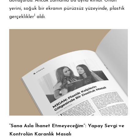
dönüşürdü. Ancak zamanla bu ayna kırıldı. Onun
yerini, soğuk bir ekranın pürüzsüz yüzeyinde, plastik
1
gerçeklikler
aldı.
“Sana Asla İhanet Etmeyeceğim”: Yapay Sevgi ve
Kontrolün Karanlık Masalı