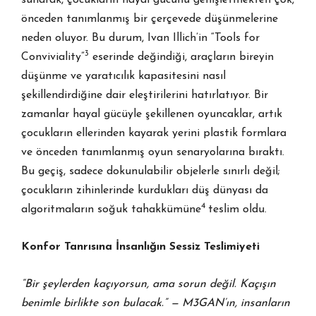
sunarak, çocukların hayal gücünü genişletmekten çok,
önceden tanımlanmış bir çerçevede düşünmelerine
neden oluyor. Bu durum, Ivan Illich’in “Tools for
3
Conviviality”
eserinde değindiği, araçların bireyin
düşünme ve yaratıcılık kapasitesini nasıl
şekillendirdiğine dair eleştirilerini hatırlatıyor. Bir
zamanlar hayal gücüyle şekillenen oyuncaklar, artık
çocukların ellerinden kayarak yerini plastik formlara
ve önceden tanımlanmış oyun senaryolarına bıraktı.
Bu geçiş, sadece dokunulabilir objelerle sınırlı değil;
çocukların zihinlerinde kurdukları düş dünyası da
4
algoritmaların soğuk tahakkümüne
teslim oldu.
Konfor Tanrısına İnsanlığın Sessiz Teslimiyeti
“Bir şeylerden kaçıyorsun, ama sorun değil. Kaçışın
benimle birlikte son bulacak.” — M3GAN’ın, insanların