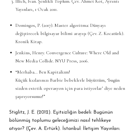
Illich, Ivan. Şenlikli Toplum. Çev. Ahmet Kot, Ayrıntı
Yayınları, 1 Ocak 2011.
Domingos, P. (2017). Master algoritma: Dünyayı
değiştirecek bilgisayar bilimi arayışı (Çev. Z. Kocatürk).
Kronik Kitap.
Jenkins, Henry. Convergence Culture: Where Old and
New Media Collide. NYU Press, 2006.
“Merhaba… Ben Kapitalizm!
Küçük kızlarınızı Barbie bebeklerle büyüttüm, ‘bugün
sizden estetik operasyon için para istiyorlar’ diye neden
şaşırıyorsunuz!”
Stiglitz, J. E. (2012). Eşitsizliğin bedeli: Bugünün
bölünmüş toplumu geleceğimizi nasıl tehlikeye
atıyor? (Çev. A. Ertürk). İstanbul: İletişim Yayınları.