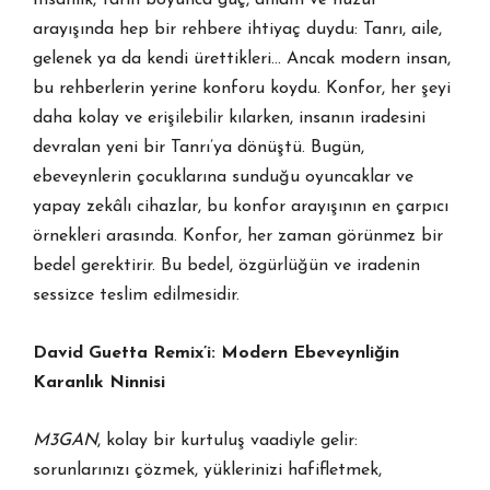
İnsanlık, tarih boyunca güç, anlam ve huzur
arayışında hep bir rehbere ihtiyaç duydu: Tanrı, aile,
gelenek ya da kendi ürettikleri… Ancak modern insan,
bu rehberlerin yerine konforu koydu. Konfor, her şeyi
daha kolay ve erişilebilir kılarken, insanın iradesini
devralan yeni bir Tanrı’ya dönüştü. Bugün,
ebeveynlerin çocuklarına sunduğu oyuncaklar ve
yapay zekâlı cihazlar, bu konfor arayışının en çarpıcı
örnekleri arasında. Konfor, her zaman görünmez bir
bedel gerektirir. Bu bedel, özgürlüğün ve iradenin
sessizce teslim edilmesidir.
David Guetta Remix’i: Modern Ebeveynliğin
Karanlık Ninnisi
M3GAN
, kolay bir kurtuluş vaadiyle gelir:
sorunlarınızı çözmek, yüklerinizi hafifletmek,