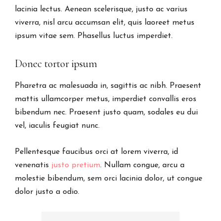
lacinia lectus. Aenean scelerisque, justo ac varius
viverra, nisl arcu accumsan elit, quis laoreet metus
ipsum vitae sem. Phasellus luctus imperdiet.
Donec tortor ipsum
Pharetra ac malesuada in, sagittis ac nibh. Praesent
mattis ullamcorper metus, imperdiet convallis eros
bibendum nec. Praesent justo quam, sodales eu dui
vel, iaculis feugiat nunc.
Pellentesque faucibus orci at lorem viverra, id
venenatis
justo pretium
. Nullam congue, arcu a
molestie bibendum, sem orci lacinia dolor, ut congue
dolor justo a odio.