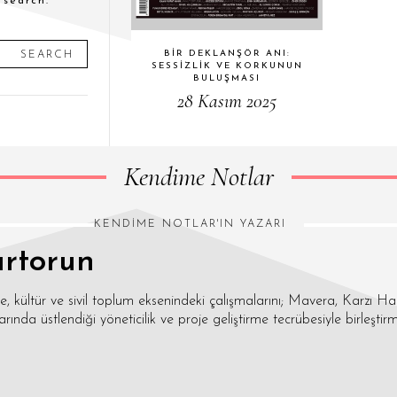
 search.
BIR DEKLANŞÖR ANI:
SEARCH
SESSIZLIK VE KORKUNUN
BULUŞMASI
28 Kasım 2025
Kendime Notlar
KENDIME NOTLAR'IN YAZARI
rtorun
 kültür ve sivil toplum eksenindeki çalışmalarını; Mavera, Karzı H
arında üstlendiği yöneticilik ve proje geliştirme tecrübesiyle birleştirmi