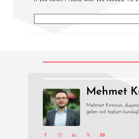
if you haven't found what you needed, try a
Mehmet Kı
Mehmet Kırtorun, düşünce,
gelen sivil toplum kuruluşl